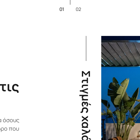
01
02
Στιγμές χαλάρωσης
τις
ια όσους
ώρο που